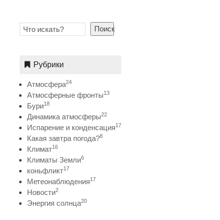
Поиск
Рубрики
24
Атмосфера
13
Атмосферные фронты
18
Бури
22
Динамика атмосферы
17
Испарение и конденсация
8
Какая завтра погода?
16
Климат
6
Климаты Земли
17
коньфликт
17
Метеонаблюдения
2
Новости
20
Энергия солнца