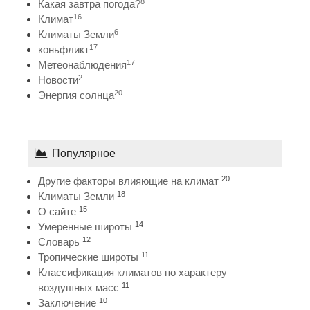
8
Какая завтра погода?
16
Климат
6
Климаты Земли
17
коньфликт
17
Метеонаблюдения
2
Новости
20
Энергия солнца
Популярное
20
Другие факторы влияющие на климат
18
Климаты Земли
15
О сайте
14
Умеренные широты
12
Словарь
11
Тропические широты
Классификация климатов по характеру
11
воздушных масс
10
Заключение