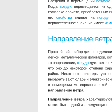
Сведения о перемещении
воздуха
Когда
воздух
перемещается из о
комплекс свойств, приобретенны
его
свойства
влияют на
погоду
т
первостепенное значение имеет
изм
Направление ветр
Простейший прибор для определен
легкой металлической флюгарки, к
то направление,
откуда
дует ветер.
что оно до некоторой степени хар
район. Некоторые флюгеры устро
вырабатывают слабый электрический
в помещении метеорологической с
направление ветра
.
Направление ветра
характеризуют
может быть одной из следующих: