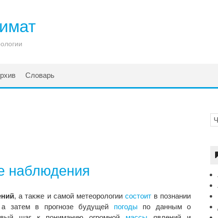
лимат
рологии
рхив
Словарь
е наблюдения
ений
, а также и самой метеорологии
состоит
в познании
 а затем в прогнозе будущей
погоды
по данным о
ервый шаг к пониманию огромной
массы
явлений и