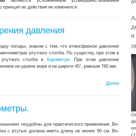
ры
являются усложненным усовершенствованием
до
о принцип их действия не изменился.
А
д
рения давления
и
одку погоды, знаком с тем, что атмосферное давление
29
миллиметрах ртутного столба. По существу, при этом в
 ртутного столба в
барометре
. При этом давление
ением на уровне моря и на широте 45°, равным 760 мм.
Далее
метры.
Ок
ф
ношениях неудобны для практического применения. Во-
оп
убка с ртутью должна иметь длину не менее 90 см. Во-
ст