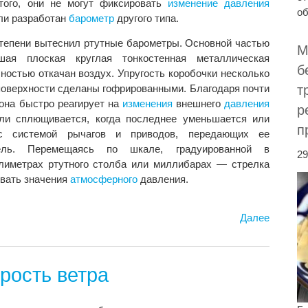
 того, они не могут фиксировать
изменение
давления
об
ли разработан
барометр
другого типа.
степени вытеснил ртутные барометры. Основной частью
М
шая плоская круглая тонкостенная металлическая
б
остью откачан воздух. Упругость коробочки несколько
 поверхности сделаны гофрированными. Благодаря почти
т
она быстро реагирует на
изменения
внешнего
давления
р
или сплющивается, когда последнее уменьшается или
п
 с системой рычагов и приводов, передающих ее
ель. Перемещаясь по шкале, градуированной в
29
иметрах ртутного столба или миллибарах — стрелка
ывать значения
атмосферного
давления.
Далее
рость ветра