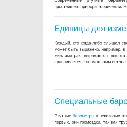
Современные ртутные
баромет
простейшего прибора Торричелли. Н
Единицы для изме
Каждый, кто когда-либо слышал св
может быть выражено, например, в 
миллиметрах выражается высота
сравнивается с нормальным его знач
Специальные баро
Ртутные
барометры
в некоторых от
первых, они громоздки, так как тр