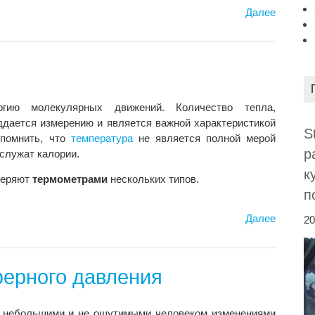
Далее
ргию молекулярных движений. Количество тепла,
ддается измерению и является важной характеристикой
S
 помнить, что
температура
не является полной мерой
р
 служат калории.
к
меряют
термометрами
нескольких типов.
п
Далее
20
ерного давления
 небольшими и не ощутимыми человеком изменениями