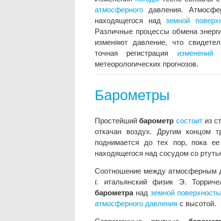
атмосферного
давления. Атмосфер
находящегося над
земной
поверх
Различные процессы обмена энерг
изменяют давление, что свидете
точная регистрация
изменений
метеорологических прогнозов.
Барометры
Простейший
барометр
состоит
из с
откачан воздух. Другим концом т
поднимается до тех пор, пока ее
находящегося над сосудом со ртуть
Соотношение между атмосферным да
г. итальянский физик Э. Торрич
барометра
над
земной
поверхност
атмосферного
давления
с высотой.