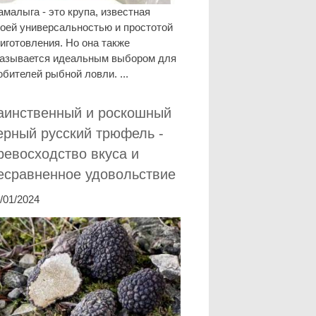
малыга - это крупа, известная
оей универсальностью и простотой
иготовления. Но она также
казывается идеальным выбором для
бителей рыбной ловли. ...
аинственный и роскошный
ерный русский трюфель -
ревосходство вкуса и
есравненное удовольствие
/01/2024