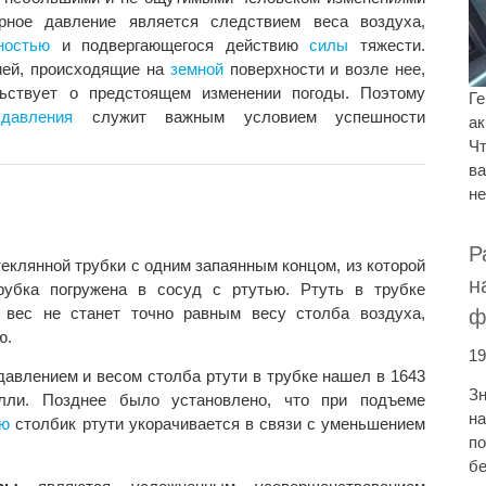
ное давление является следствием веса воздуха,
ностью
и подвергающегося действию
силы
тяжести.
ией, происходящие на
земной
поверхности и возле нее,
льствует о предстоящем изменении погоды. Поэтому
Ге
давления
служит важным условием успешности
ак
Чт
ва
не
Р
теклянной трубки с одним запаянным концом, из которой
н
рубка погружена в сосуд с ртутью. Ртуть в трубке
 вес не станет точно равным весу столба воздуха,
ф
ю.
19
влением и весом столба ртути в трубке нашел в 1643
Зн
елли. Позднее было установлено, что при подъеме
на
ью
столбик ртути укорачивается в связи с уменьшением
по
бе