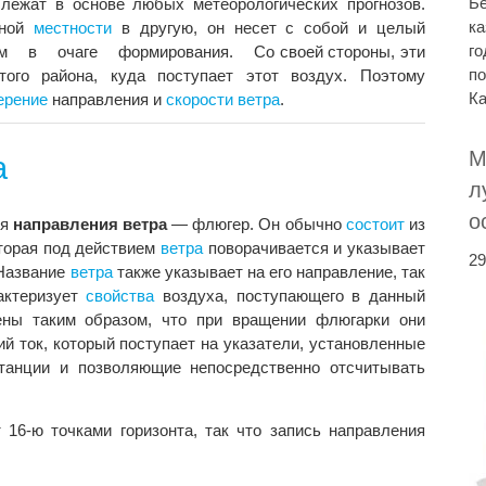
Бе
лежат в основе любых метеорологических прогнозов.
ка
дной
местности
в другую, он несет с собой и целый
го
х им в очаге формирования. Со своей стороны, эти
по
ого района, куда поступает этот воздух. Поэтому
Ка
ерение
направления и
скорости ветра
.
М
а
л
о
ия
направления ветра
— флюгер. Он обычно
состоит
из
оторая под действием
ветра
поворачивается и указывает
29
 Название
ветра
также указывает на его направление, так
актеризует
свойства
воздуха, поступающего в данный
ены таким образом, что при вращении флюгарки они
 ток, который поступает на указатели, установленные
танции и позволяющие непосредственно отсчитывать
 16-ю точками горизонта, так что запись направления