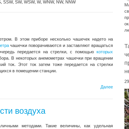
, S, SSW, SW, WSW, W, WNW, NW, NNW
Ма
св
пр
о
лю
тром. В этом приборе несколько чашечек надето на
етра
чашечки поворачиваются и заставляют вращаться
Т
чередь передается на стрелки, с помощью
которых
ч
бора. В некоторых анемометрах чашечки при вращении
п
ий ток. Этот ток затем тоже передается на стрелки
н
щихся в помещении станции.
29
Далее
сти воздуха
личными методами. Такие величины, как удельная