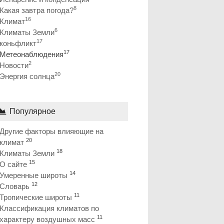
8
Какая завтра погода?
16
Климат
6
Климаты Земли
17
коньфликт
17
Метеонаблюдения
2
Новости
20
Энергия солнца
Популярное
Другие факторы влияющие на
20
климат
18
Климаты Земли
15
О сайте
14
Умеренные широты
12
Словарь
11
Тропические широты
Классификация климатов по
11
характеру воздушных масс