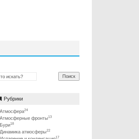
Поиск
Рубрики
24
Атмосфера
13
Атмосферные фронты
18
Бури
22
Динамика атмосферы
17
Испарение и конденсация