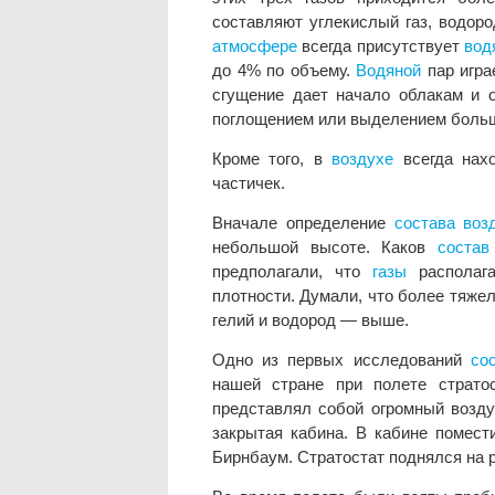
составляют углекислый газ, водород
атмосфере
всегда присутствует
вод
до 4% по объему.
Водяной
пар игр
сгущение дает начало облакам и 
поглощением или выделением больш
Кроме того, в
воздухе
всегда нахо
частичек.
Вначале определение
состава
воз
небольшой высоте. Каков
состав
предполагали, что
газы
располаг
плотности. Думали, что более тяже
гелий и водород — выше.
Одно из первых исследований
со
нашей стране при полете страто
представлял собой огромный возду
закрытая кабина. В кабине помест
Бирнбаум. Стратостат поднялся на р