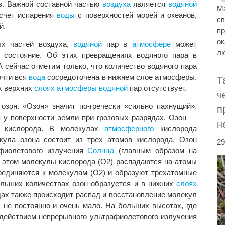
в. Важной составной частью
воздуха
является
водяной
Ма
 счет испарения
воды
с поверхностей морей и океанов,
св
й.
пр
о
ых частей воздуха,
водяной
пар в
атмосфере
может
лю
 состояние. Об этих превращениях водяного пара в
сейчас отметим только, что количество водяного пара
очти вся
вода
сосредоточена в нижнем слое атмосферы.
Т
х верхних
слоях
атмосферы
водяной
пар отсутствует.
ч
озон. «Озон» значит по-гречески «сильно пахнущий».
п
я у поверхности земли при грозовых разрядах. Озон —
н
кислорода. В молекулах
атмосферного
кислорода
кула озона состоит из трех атомов кислорода. Озон
29
афиолетового излучения
Солнца
(главным образом на
и этом молекулы кислорода (О2) распадаются на атомы
оединяются к молекулам (О2) и образуют трехатомные
ольших количествах озон образуется и в нижних
слоях
дах также происходит распад и восстановление молекул
ь не постоянно и очень мало. На больших высотах, где
действием непрерывного ультрафиолетового излучения