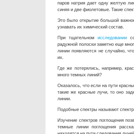
паров натрия дает одну желтую ли
синяя и две фиолетовые. Такие спек
Это было открытие большой важнос
узнавать их химический состав.
При тщательном
исследовании
со
радужной полоски заметно еще мног
линии появляются не случайно, что
их.
Где же потерялись, например, кра
много темных линий?
Оказалось, что если на пути красн
такие же красные лучи, то оно зад
линии.
Подобные спектры называют спектр
Изучение спектров поглощения поз
темные линии поглощения расск
находятся на пути следования луче