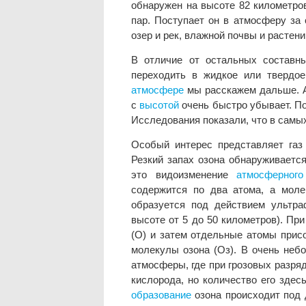
обнаружен на высоте 82 километро
пар. Поступает он в атмосферу за
озер и рек, влажной почвы и растени
В отличие от остальных составн
переходить в жидкое или твердое
атмосфере
мы расскажем дальше. А 
с
высотой
очень быстро убывает. П
Исследования показали, что в самы
Особый интерес представляет газ 
Резкий запах озона обнаруживаетс
это видоизменение
атмосферного
содержится по два атома, а моле
образуется под действием ультр
высоте от 5 до 50 километров). Пр
(О) и затем отдельные атомы прис
молекулы озона (Оз). В очень неб
атмосферы, где при грозовых разря
кислорода, но количество его здес
образование
озона происходит под 