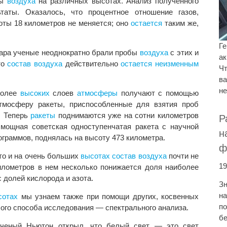
бы
воздуха
на различных высотах. Анализ полученного
аты. Оказалось, что процентное отношение газов,
оты 18 километров не меняется; оно
остается
таким же,
Ге
шара ученые неоднократно брали пробы
воздуха
с этих и
ак
то
состав
воздуха
действительно
остается
неизменным
Чт
ва
не
более
высоких
слоев
атмосферы
получают с помощью
мосферу ракеты, приспособленные для взятия проб
. Теперь
ракеты
поднимаются уже на сотни километров
Р
мощная советская одноступенчатая ракета с научной
н
ограммов, поднялась на высоту 473 километра.
ф
то и на очень больших
высотах
состав
воздуха
почти не
19
километров в нем несколько понижается доля наиболее
с долей кислорода и азота.
Зн
на
сотах
мы узнаем также при помощи других, косвенных
по
ого способа исследования — спектрального анализа.
бе
 ученый Ньютон открыл, что белый свет — это свет