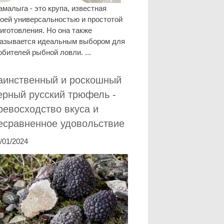
малыга - это крупа, известная
оей универсальностью и простотой
иготовления. Но она также
казывается идеальным выбором для
бителей рыбной ловли. ...
аинственный и роскошный
ерный русский трюфель -
ревосходство вкуса и
есравненное удовольствие
/01/2024