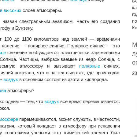
Бе
ка
ав
высоких
слоев атмосферы.
го
по
назван спектральным анализом. Честь его создания
Ка
гофу и Бунзену.
 100 до 1100 километров над землей — временами
М
 явление — полярное сияние. Полярное сияние — это
кое
свечение возбуждается электрически заряженными
л
Солнца. Частицы, выбрасываемые из недр Солнца, с
о
в земную атмосферу и вызывают
полярные
сияния.
яний показало, что и на тех высотах, где происходит
29
,—
воздух
в основном состоит из азота и кислорода.
ава
атмосферы?
ько одним — тем, что
воздух
все время перемешивается.
окоя.
мосфере
перемешиваются, может служить, в частности,
натрия, который попадает в атмосферу при испарении
у советскими учеными этот химический элемент был