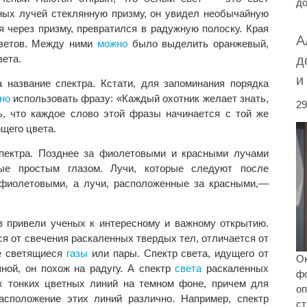
до
ных лучей стеклянную призму, он увидел необычайную
дя через призму, превратился в радужную полоску. Края
А
цветов. Между ними
можно
было выделить оранжевый,
д
вета.
и
 название спектра. Кстати, для запоминания порядка
но
использовать фразу: «Каждый охотник желает знать,
29
ь, что каждое слово этой фразы начинается с той же
ющего цвета.
пектра. Позднее за фиолетовыми и красными лучами
ые простым глазом. Лучи, которые следуют после
фиолетовыми, а лучи, расположенные за красными,—
 привели ученых к интересному и важному открытию.
ся от свечения раскаленных твердых тел, отличается от
ые светящиеся
газы
или пары. Спектр света, идущего от
Ок
ой, он похож на радугу. А спектр
света
раскаленных
ф
ых тонких цветных линий на темном фоне, причем для
оп
сположение этих линий различно. Например, спектр
ст