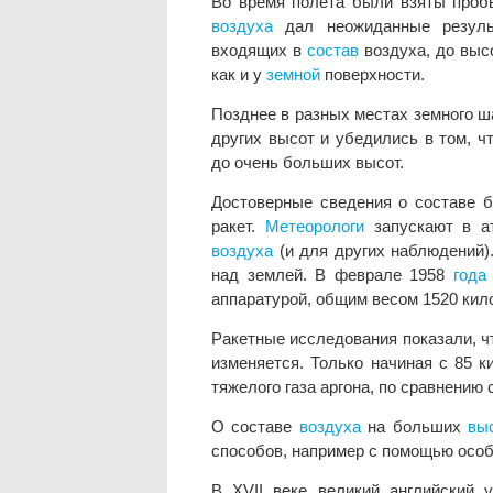
Во время полета были взяты про
воздуха
дал неожиданные результ
входящих в
состав
воздуха, до выс
как и у
земной
поверхности.
Позднее в разных местах земного 
других высот и убедились в том, ч
до очень больших высот.
Достоверные сведения о составе 
ракет.
Метеорологи
запускают в ат
воздуха
(и для других наблюдений)
над землей. В феврале 1958
года
аппаратурой, общим весом 1520 кил
Ракетные исследования показали, ч
изменяется. Только начиная с 85 
тяжелого газа аргона, по сравнению 
О составе
воздуха
на больших
вы
способов, например с помощью особ
В XVII веке великий английский