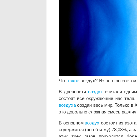
Что
такое
воздух? Из чего он состои
В древности
воздух
считали одним 
состоят все окружающие нас тела.
воздуха
создан весь мир. Только в 
это довольно сложная смесь различ
В основном
воздух
состоит из азота
содержится (по объему) 78,08%, а 
этих трех газов приходится бол