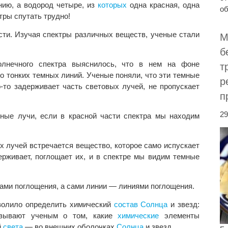
нию, а водород четыре, из
которых
одна красная, одна
об
тры спутать трудно!
ти. Изучая спектры различных веществ, ученые стали
М
б
лнечного спектра выяснилось, что в нем на фоне
т
о тонких темных линий. Ученые поняли, что эти темные
р
-то задерживает часть световых лучей, не пропускает
п
29
сные лучи, если в красной части спектра мы находим
ых лучей встречается вещество, которое само испускает
ерживает, поглощает их, и в спектре мы видим темные
ами поглощения, а сами линии — линиями поглощения.
волило определить химический
состав
Солнца
и звезд:
азывают ученым о том, какие
химические
элементы
й
света
— во внешних оболочках
Солнца
и звезд.