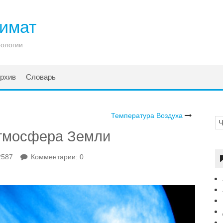
лимат
рологии
рхив
Словарь
Температура Воздуха
Атмосфера Земли
2587
Комментарии: 0