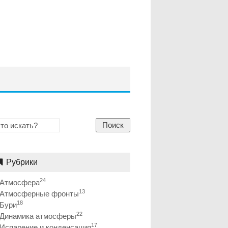
Поиск
Рубрики
24
Атмосфера
13
Атмосферные фронты
18
Бури
22
Динамика атмосферы
17
Испарение и конденсация