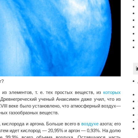
т?
из элементов, т. е. тех простых веществ, из
которых
 Древнегреческий ученый Анаксимен даже учил, что из
XVIII веке было установлено, что атмосферный воздух—
ных газообразных веществ.
, кислорода и аргона. Больше всего в
воздухе
азота; его
затем идет кислород — 20,95% и аргон — 0,93%. На долю
ее 99,9% всего объема воздуха. Оставшуюся часть