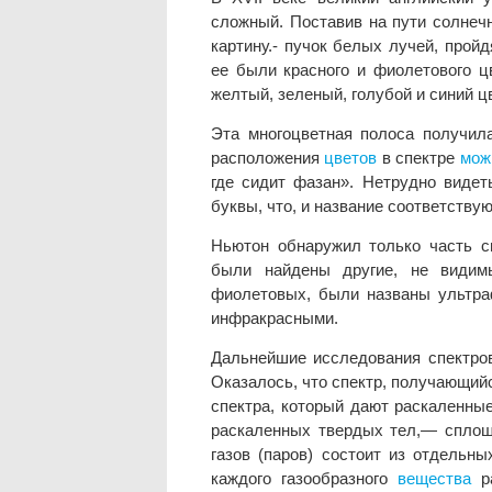
сложный. Поставив на пути солнеч
картину.- пучок белых лучей, прой
ее были красного и фиолетового 
желтый, зеленый, голубой и синий ц
Эта многоцветная полоса получила
расположения
цветов
в спектре
мож
где сидит фазан». Нетрудно видет
буквы, что, и название соответству
Ньютон обнаружил только часть с
были найдены другие, не видим
фиолетовых, были названы ультра
инфракрасными.
Дальнейшие исследования спектров
Оказалось, что спектр, получающий
спектра, который дают раскаленн
раскаленных твердых тел,— сплошн
газов (паров) состоит из отдельн
каждого газообразного
вещества
ра