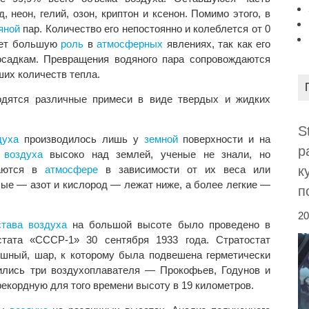
, неон, гелий, озон, криптон и ксенон. Помимо этого, в
яной
пар. Количество его непостоянно и колеблется от 0
ает большую
роль
в
атмосферных
явлениях, так как его
осадкам. Превращения водяного пара сопровождаются
их количеств тепла.
дятся различные примеси в виде твердых и жидких
S
духа
производилось лишь у
земной
поверхности и на
р
воздуха
высоко над землей, ученые не знали, но
аются в
атмосфере
в зависимости от их веса или
к
лые — азот и кислород — лежат ниже, а более легкие —
п
20
става
воздуха
на большой высоте было проведено в
стата «СССР-1» 30 сентября 1933 года. Стратостат
шный, шар, к которому была подвешена герметически
ились три воздухоплавателя — Прокофьев, Годунов и
екордную для того времени высоту в 19 километров.