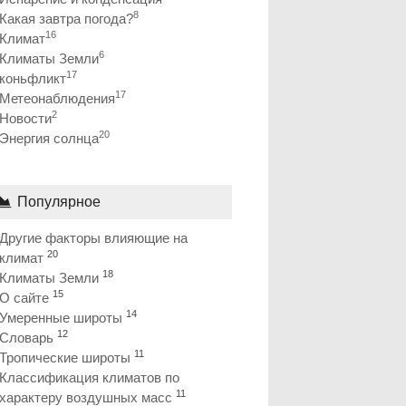
8
Какая завтра погода?
16
Климат
6
Климаты Земли
17
коньфликт
17
Метеонаблюдения
2
Новости
20
Энергия солнца
Популярное
Другие факторы влияющие на
20
климат
18
Климаты Земли
15
О сайте
14
Умеренные широты
12
Словарь
11
Тропические широты
Классификация климатов по
11
характеру воздушных масс