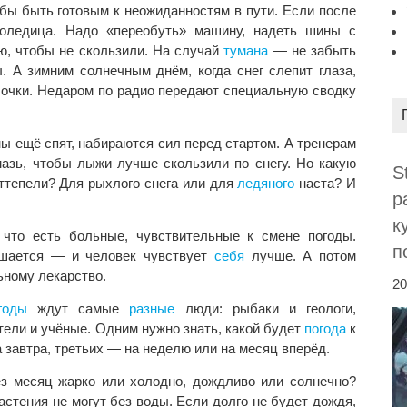
тобы быть готовым к неожиданностям в пути. Если после
лоледица. Надо «переобуть» машину, надеть шины с
ю, чтобы не скользили. На случай
тумана
— не забыть
 А зимним солнечным днём, когда снег слепит глаза,
очки. Недаром по радио передают специальную сводку
ны ещё спят, набираются сил перед стартом. А тренерам
мазь, чтобы лыжи лучше скользили по снегу. Но какую
S
ттепели? Для рыхлого снега или для
ледяного
наста? И
р
к
 что есть больные, чувствительные к смене погоды.
п
ается — и человек чувствует
себя
лучше. А потом
ьному лекарство.
20
годы
ждут самые
разные
люди: рыбаки и геологи,
тели и учёные. Одним нужно знать, какой будет
погода
к
а завтра, третьих — на неделю или на месяц вперёд.
ез месяц жарко или холодно, дождливо или солнечно?
Растения не могут без воды. Если долго не будет дождя,