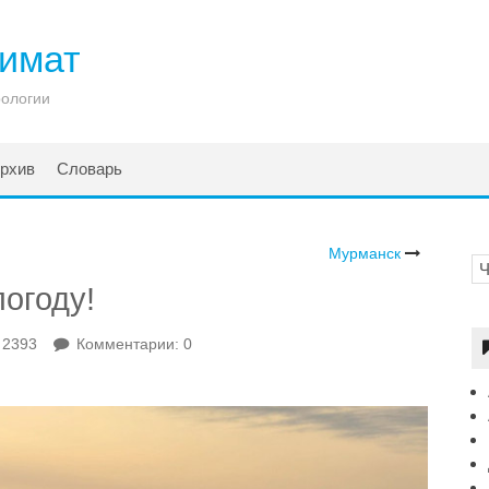
лимат
рологии
рхив
Словарь
Мурманск
погоду!
 2393
Комментарии: 0