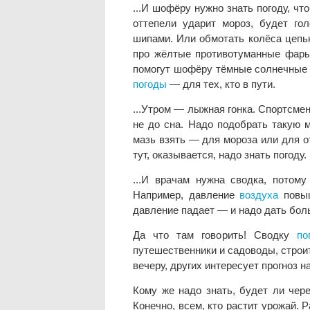
...И шофёру нужно знать погоду, ч
оттепели ударит мороз, будет го
шипами. Или обмотать колёса цепь
про жёлтые противотуманные фары.
помогут шофёру тёмные солнечные 
погоды
— для тех, кто в пути.
...Утром — лыжная гонка. Спортсме
не до сна. Надо подобрать такую 
мазь взять — для мороза или для о
тут, оказывается, надо знать погоду.
...И врачам нужна сводка, потому
Например, давление
воздуха
повыш
давление падает — и надо дать бол
Да что там говорить! Сводку
по
путешественники и садоводы, строи
вечеру, других интересует прогноз н
Кому же надо знать, будет ли чер
Конечно, всем, кто растит урожай. 