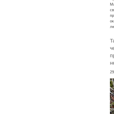
Ма
св
пр
о
лю
Т
ч
п
н
29