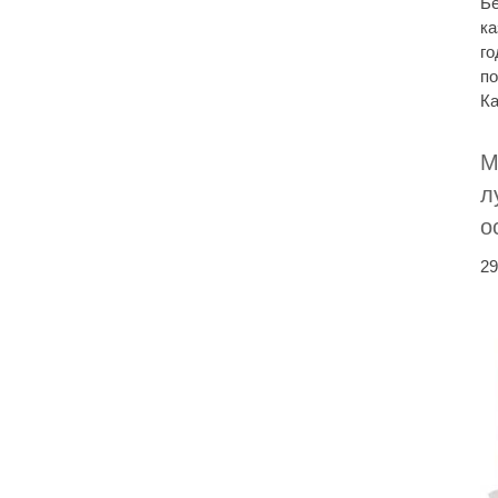
Бе
ка
го
по
Ка
М
л
о
29