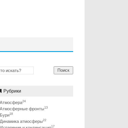
Поиск
Рубрики
24
Атмосфера
13
Атмосферные фронты
18
Бури
22
Динамика атмосферы
17
Испарение и конденсация