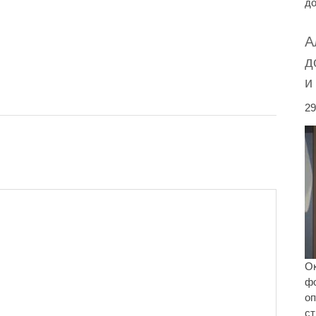
до
А
д
и
29
Ок
ф
оп
ст