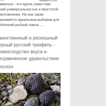
малыга - это крупа, известная
оей универсальностью и простотой
иготовления. Но она также
казывается идеальным выбором для
бителей рыбной ловли. ...
аинственный и роскошный
ерный русский трюфель -
ревосходство вкуса и
есравненное удовольствие
/01/2024