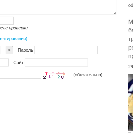
об
М
сле проверки
б
т
ментирования)
р
>
Пароль
п
Сайт
29
(обязательно)