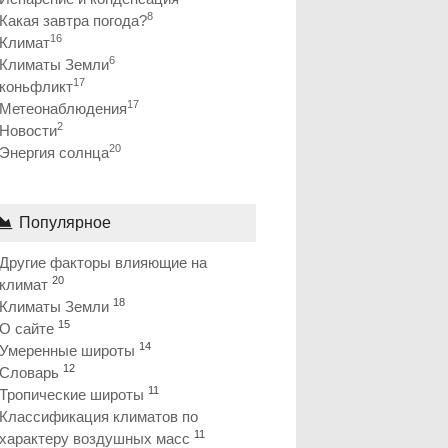
8
Какая завтра погода?
16
Климат
6
Климаты Земли
17
коньфликт
17
Метеонаблюдения
2
Новости
20
Энергия солнца
Популярное
Другие факторы влияющие на
20
климат
18
Климаты Земли
15
О сайте
14
Умеренные широты
12
Словарь
11
Тропические широты
Классификация климатов по
11
характеру воздушных масс