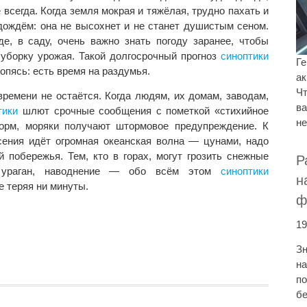
 всегда. Когда земля мокрая и тяжёлая, трудно пахать и
 дождём: она не высохнет и не станет душистым сеном.
де, в саду, очень важно знать погоду заранее, чтобы
и уборку урожая. Такой долгосрочный прогноз
синоптики
Ге
опясь: есть время на раздумья.
ак
Чт
ремени не остаётся. Когда людям, их домам, заводам,
ва
тики
шлют срочные сообщения с пометкой «стихийное
не
орм, моряки получают штормовое предупреждение. К
сения идёт огромная океанская волна — цунами, надо
 побережья. Тем, кто в горах, могут грозить снежные
Р
, ураган, наводнение — обо всём этом
синоптики
н
е теряя ни минуты.
ф
19
Зн
на
по
бе