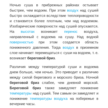
Ночью суша в прибрежных районах остывает
быстрее, чем водоем. При этом
воздух
над сушей
быстро охлаждается вследствие теплопроводности
и становится более плотным, чем над водоемом.
Изобарические поверхности над сушей опускаются.
На
высотах
возникает
перенос
воздуха,
направленный с водоема на сушу. Над водной
поверхностью
при этом создается область
пониженного давления. Тогда
воздух
в приземном
слое начинает перемещаться с суши на водоем, т. е.
возникает
береговой бриз
.
Различия между температурой суши и водоема
днем больше, чем ночью. Это приводит к различию
между силой берегового и морского бриза. Ночной
береговой бриз
слабее, чем дневной морской.
Береговой бриз
также замедляет понижение
температуры
над сушей. Тем самым он замедляет и
понижение
температуры
воздуха
на побережье в
вечерние часы.