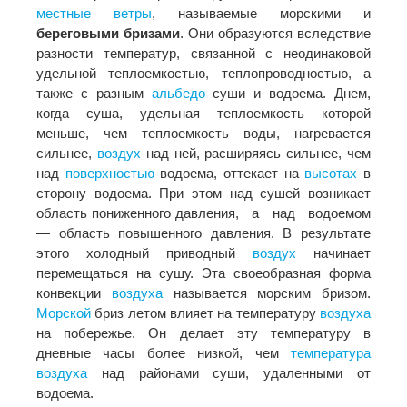
местные ветры
, называемые морскими и
береговыми бризами
. Они образуются вследствие
разности температур, связанной с неодинаковой
удельной теплоемкостью, теплопроводностью, а
также с разным
альбедо
суши и водоема. Днем,
когда суша, удельная теплоемкость которой
меньше, чем теплоемкость воды, нагревается
сильнее,
воздух
над ней, расширяясь сильнее, чем
над
поверхностью
водоема, оттекает на
высотах
в
сторону водоема. При этом над сушей возникает
область пониженного давления, а над водоемом
— область повышенного давления. В результате
этого холодный приводный
воздух
начинает
перемещаться на сушу. Эта своеобразная форма
конвекции
воздуха
называется морским бризом.
Морской
бриз летом влияет на температуру
воздуха
на побережье. Он делает эту температуру в
дневные часы более низкой, чем
температура
воздуха
над районами суши, удаленными от
водоема.