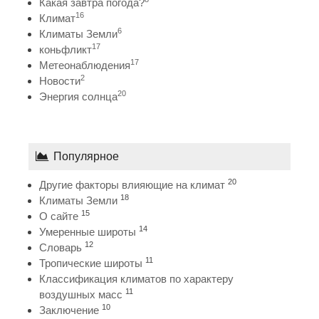
Какая завтра погода?
16
Климат
6
Климаты Земли
17
коньфликт
17
Метеонаблюдения
2
Новости
20
Энергия солнца
Популярное
20
Другие факторы влияющие на климат
18
Климаты Земли
15
О сайте
14
Умеренные широты
12
Словарь
11
Тропические широты
Классификация климатов по характеру
11
воздушных масс
10
Заключение