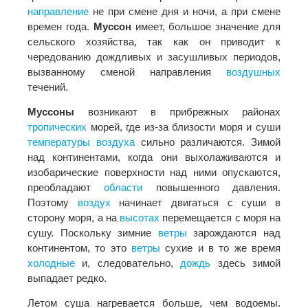
направление
не при смене дня и ночи, а при смене
времен года.
Муссон
имеет, большое значение для
сельского хозяйства, так как он приводит к
чередованию дождливых и засушливых периодов,
вызванному сменой направления
воздушных
течений.
Муссоны
возникают в прибрежных районах
тропических
морей, где из-за близости моря и суши
температуры
воздуха
сильно различаются. Зимой
над континентами, когда они выхолаживаются и
изобарические поверхности над ними опускаются,
преобладают
области
повышенного давления.
Поэтому
воздух
начинает двигаться с суши в
сторону моря, а на
высотах
перемещается с моря на
сушу. Поскольку зимние
ветры
зарождаются над
континентом, то это
ветры
сухие и в то же время
холодные
и, следовательно,
дождь
здесь зимой
выпадает редко.
Летом суша нагревается больше, чем водоемы.