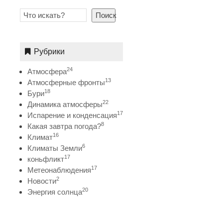
Поиск
Рубрики
24
Атмосфера
13
Атмосферные фронты
18
Бури
22
Динамика атмосферы
17
Испарение и конденсация
8
Какая завтра погода?
16
Климат
6
Климаты Земли
17
коньфликт
17
Метеонаблюдения
2
Новости
20
Энергия солнца