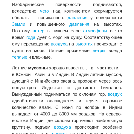
Изобарические поверхности поднимаются,
вследствие
чего
над континентом формируется
область пониженного
давления
у поверхности
Земли
и повышенного
давления
на высотах.
Поэтому
ветер
в нижнем слое
атмосферы
в это
время
года
дует с моря на сушу. Соответствующее
ему перемещение
воздуха
на
высотах
происходит с
суши на море. Летние приземные
ветры
всегда
теплые
и влажные.
Летние
муссоны
хорошо известны, в частности,
в Южной Азии и в Индии. В Индии летний муссон,
дующий с Индийского океана, проходит через весь
полуостров Индостан и достигает Гималаев.
Вынужденный подниматься по склонам гор,
воздух
адиабатически охлаждается и теряет огромное
количество влаги. С июня по ноябрь в Индии
выпадает от 4000 до 8000 мм осадков. На северо-
востоке Индии, где склоны гор имеют наибольшую
крутизну, подъем
воздуха
происходит особенно
интенсивно, и в
период
летнего муссона здесь