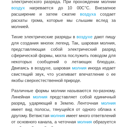
электрического разряда. При прохождении молнии
воздух
нагревается до 10 00С°С. Внезапное
расширение и затем сжатие
воздуха
создает
раскаты грома, которые мы слышим вслед за
молнией.
Тихие электрические разряды в
воздухе
дают пищу
для создания многих легенд. Так, шаровая молния,
представляющая собой электрический разряд
сферической формы, могла послужить поводом для
некоторых сообщений о летающих блюдцах.
Двигаясь в воздухе, шаровая
молния
иногда издает
свистящий звук, что усиливает впечатление о ее
якобы сверхестественной природе.
Различные формы молнии называются по-разному.
Линейная
молния
представляет собой единичный
разряд, ударяющий в Землю. Ленточная
молния
имеет вид полосы, тянущейся от одного облака к
другому. Ветвистая
молния
имеет много ответвлений
от основного канала, а четочная
молния
образуется