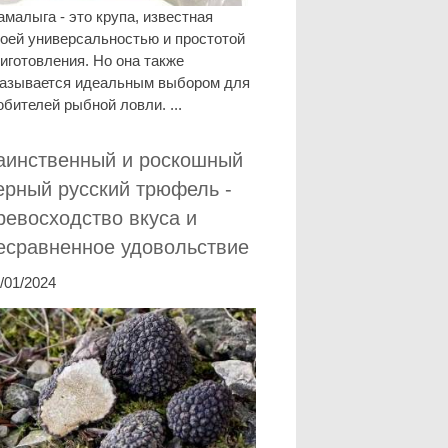
малыга - это крупа, известная
оей универсальностью и простотой
иготовления. Но она также
казывается идеальным выбором для
бителей рыбной ловли. ...
аинственный и роскошный
ерный русский трюфель -
ревосходство вкуса и
есравненное удовольствие
/01/2024