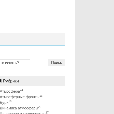
Поиск
Рубрики
24
Атмосфера
13
Атмосферные фронты
18
Бури
22
Динамика атмосферы
17
Испарение и конденсация