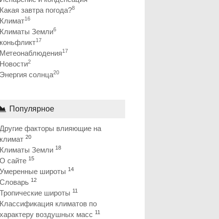
8
Какая завтра погода?
16
Климат
6
Климаты Земли
17
коньфликт
17
Метеонаблюдения
2
Новости
20
Энергия солнца
Популярное
Другие факторы влияющие на
20
климат
18
Климаты Земли
15
О сайте
14
Умеренные широты
12
Словарь
11
Тропические широты
Классификация климатов по
11
характеру воздушных масс