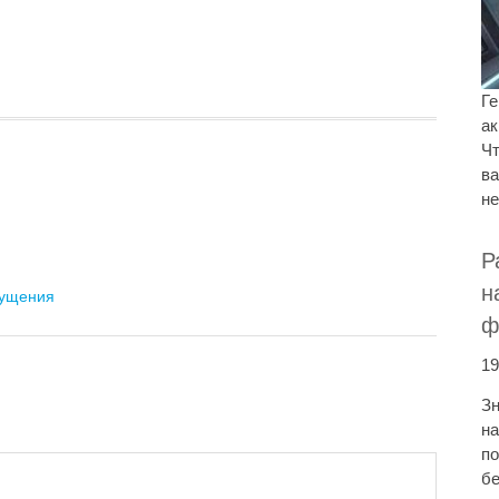
Ге
ак
Чт
ва
не
Р
н
мущения
ф
19
Зн
на
по
бе