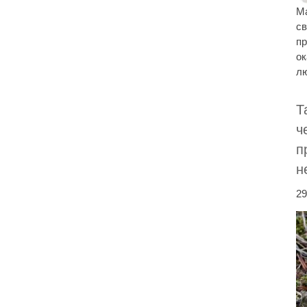
Ма
св
пр
о
лю
Т
ч
п
н
29