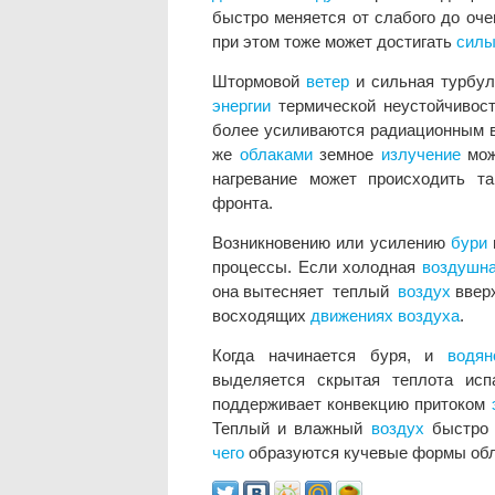
быстро меняется от слабого до оче
при этом тоже может достигать
сил
Штормовой
ветер
и сильная турбул
энергии
термической неустойчивос
более усиливаются радиационным в
же
облаками
земное
излучение
мож
нагревание может происходить т
фронта.
Возникновению или усилению
бури
процессы. Если холодная
воздушна
она вытесняет теплый
воздух
вверх
восходящих
движениях воздуха
.
Когда начинается буря, и
водя
выделяется скрытая теплота ис
поддерживает конвекцию притоком
Теплый и влажный
воздух
быстро 
чего
образуются кучевые формы обл