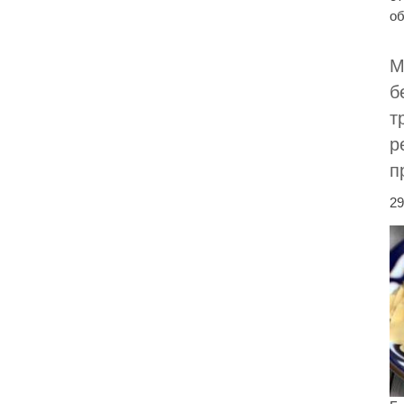
об
М
б
т
р
п
29