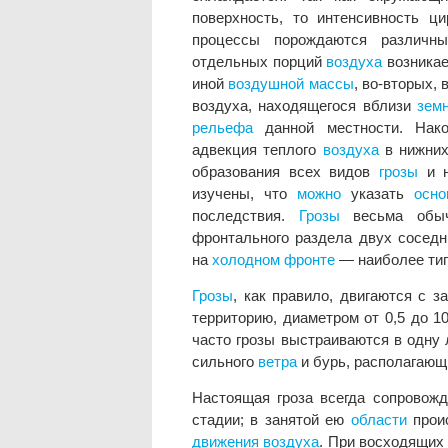
поверхность, то интенсивность ци
процессы порождаются различн
отдельных порций
воздуха
возникае
иной
воздушной массы
, во-вторых,
воздуха, находящегося вблизи
зем
рельефа
данной местности. Нако
адвекция теплого
воздуха
в нижни
образования всех видов
грозы
и н
изучены, что
можно
указать
осно
последствия.
Грозы
весьма обыч
фронтального раздела двух сосед
на
холодном фронте
— наиболее ти
Грозы
, как правило, двигаются с 
территорию, диаметром от 0,5 до 1
часто грозы выстраиваются в одну
сильного
ветра
и бурь, располагающи
Настоящая гроза всегда сопровожд
стадии; в занятой ею
области
прои
движения воздуха
. При восходящих