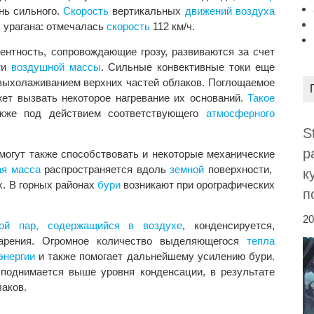
нь сильного.
Скорость
вертикальных
движений воздуха
ы
урагана: отмечалась
скорость
112 км/ч.
ентность, сопровождающие грозу, развиваются за счет
ти
воздушной массы
. Сильные конвективные токи еще
ыхолаживанием верхних частей облаков. Поглощаемое
ет вызвать некоторое нагревание их оснований.
Такое
акже под действием соответствующего
атмосферного
S
р
могут также способствовать и некоторые механические
я масса
распространяется вдоль
земной
поверхности,
к
. В горных районах
бури
возникают при орографических
п
20
ной пар, содержащийся в воздухе
, конденсируется,
парения. Огромное количество выделяющегося
тепла
энергии
и также помогает дальнейшему усилению бури.
поднимается выше уровня конденсации, в результате
аков.