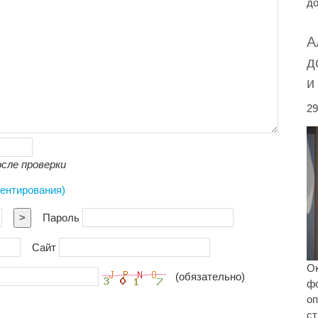
до
А
д
и
29
сле проверки
ментирования)
>
Пароль
Сайт
Ок
(обязательно)
ф
оп
ст