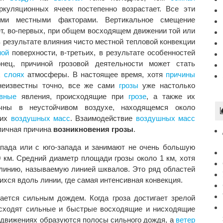
ркуляционных ячеек постепенно возрастает. Все эти
ыми местными факторами. Вертикальное смещение
т, во-первых, при общем восходящем движении той или
 в результате влияния чисто местной тепловой конвекции
ной
поверхности, в-третьих, в результате особенностей
нец, причиной грозовой деятельности может стать
х
слоях
атмосферы. В настоящее время, хотя
причины
еизвестны точно, все же сами
грозы
уже настолько
вные
явления, происходящие при
грозе
, а также их
ны в неустойчивом воздухе, находящемся около
них
воздушных масс
. Взаимодействие
воздушных масс
пичная причина
возникновения грозы
.
запада или с юго-запада и занимают не очень большую
0 км. Средний диаметр площади грозы около 1 км, хотя
 линию, называемую линией шквалов. Это ряд областей
хся вдоль линии, где самая интенсивная конвекция.
ается сильным дождем. Когда гроза достигает зрелой
сходят сильные и быстрые восходящие и нисходящие
 движениях образуются полосы сильного дождя, а
ветер