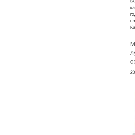
Бе
ка
го
по
Ка
М
л
о
29