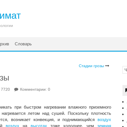
лимат
рологии
рхив
Словарь
Стадии грозы
озы
 7720
Комментарии: 0
никать при быстром нагревании влажного приземного
нагревается летом над сушей. Поскольку плотность
тся, возникает конвекция, и поднимающийся
воздух
щий
воздух
на
высотах
тоже холоднее, чем
земная